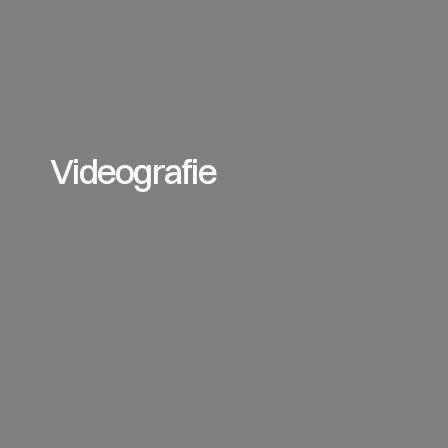
Videografie
Professionelle Videoproduktion und 
moderne Imagefilme für Unternehmen