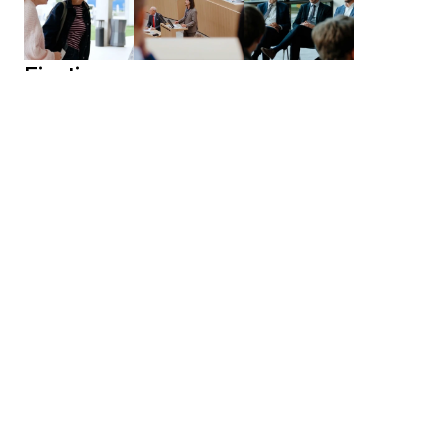
Einstieg
Landesapothekerkammer
Polizei Rheinland-Pfalz