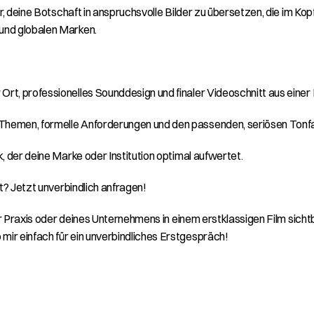
, deine Botschaft in anspruchsvolle Bilder zu übersetzen, die im Kopf 
und globalen Marken.
 Ort, professionelles Sounddesign und finaler Videoschnitt aus einer
e Themen, formelle Anforderungen und den passenden, seriösen Tonfal
k, der deine Marke oder Institution optimal aufwertet.
kt? Jetzt unverbindlich anfragen!
iner Praxis oder deines Unternehmens in einem erstklassigen Film sic
ir einfach für ein unverbindliches Erstgespräch!