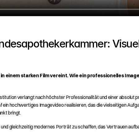
ndesapothekerkammer: Visuelles
einem starken Film vereint. Wie ein professionelles Imagevi
stitution verlangt nach höchster Professionalität und einer absolut p
af ein hochwertiges Imagevideo realisieren, das die vielseitigen Aufg
nkt bringt.
 und gleichzeitig modernes Porträt zu schaffen, das Vertrauen aufbau