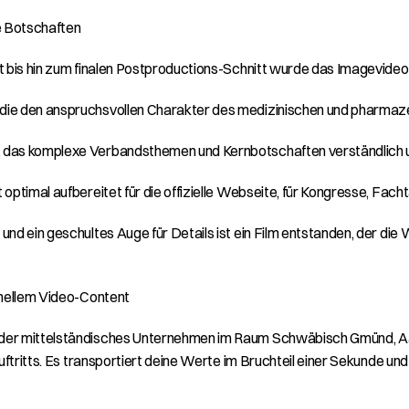
e Botschaften
t bis hin zum finalen Postproductions-Schnitt wurde das Imagevideo
er, die den anspruchsvollen Charakter des medizinischen und pharmaz
, das komplexe Verbandsthemen und Kernbotschaften verständlich u
t optimal aufbereitet für die offizielle Webseite, für Kongresse, Fac
und ein geschultes Auge für Details ist ein Film entstanden, der d
onellem Video-Content
der mittelständisches Unternehmen im Raum Schwäbisch Gmünd, Aalen
uftritts. Es transportiert deine Werte im Bruchteil einer Sekunde und