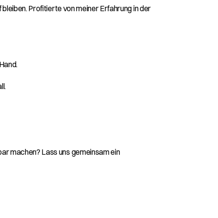
bleiben. Profitierte von meiner Erfahrung in der 
 Hand.
l.
htbar machen? Lass uns gemeinsam ein 