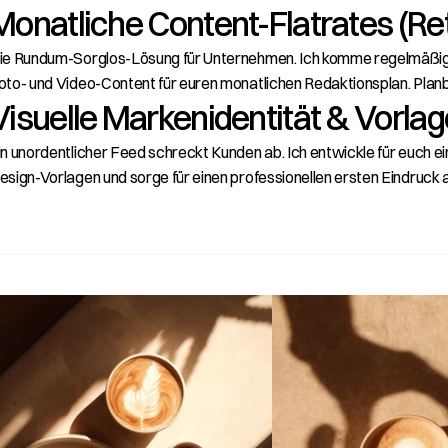
Monatliche Content-Flatrates (Re
ie Rundum-Sorglos-Lösung für Unternehmen. Ich komme regelmäßig 
oto- und Video-Content für euren monatlichen Redaktionsplan. Planb
Visuelle Markenidentität & Vorla
in unordentlicher Feed schreckt Kunden ab. Ich entwickle für euch ei
esign-Vorlagen und sorge für einen professionellen ersten Eindruck a