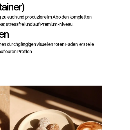
tainer)
zu euch und produziere im Abo den kompletten 
ar, stressfrei und auf Premium-Niveau.
gen
nen durchgängigen visuellen roten Faden, erstelle 
uf euren Profilen.