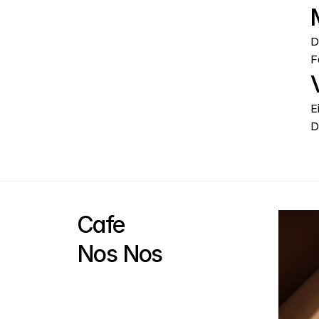
D
F
E
D
Cafe                                          
Nos Nos