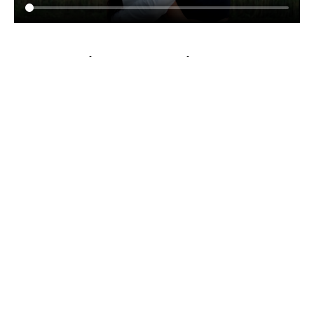
Eure Liebesgeschichte 
ungestellt, lebendig und echt
Eure Hochzeit in Stuttgart, Schwäbisch Gmünd oder in 
der idyllischen Region der Ostalb ist kein inszeniertes 
Fotoshooting und kein steifes Event. Es ist ein Tag 
voller lauter Lacher, heimlicher Freudentränen, inniger 
Umarmungen und magischer Augenblicke, die viel zu 
schnell vergehen. Als euer professioneller 
Hochzeitsfotograf und Hochzeitsvideograf
begleite ich 
euch genau so wie ihr seid, nämlich absolut natürlich, 
locker und ungestellt.
Statt auf starre Posen und künstliche Anweisungen 
setze ich aus Überzeugung auf authentisches 
Storytelling. Ich fange die echten Momente ein, die eure 