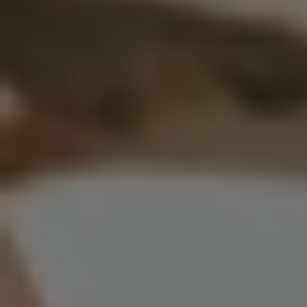
Hochzeiten
Hochzeitsfotografie und emotionale Hochzeitsfilme 
in der Region Stuttgart