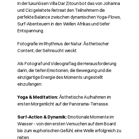
In der luxuriösen Villa Dar Zitoun bot das von Johanna 
und Cici geleitete Retreat den Teilnehmern die 
perfekte Balance zwischen dynamischen Yoga-Flows, 
Surf-Abenteuern in den Wellen Afrikas und tiefer 
Entspannung.
Fotografie im Rhythmus der Natur: Ästhetischer 
Content, der Sehnsucht weckt
Als Fotograf und Videograf lag die Herausforderung 
darin, die tiefen Emotionen, die Bewegung und die 
einzigartige Energie des Moments ungestellt 
einzufangen:
Yoga & Meditation:
 Ästhetische Aufnahmen im 
ersten Morgenlicht auf der Panorama-Terrasse.
Surf-Action & Dynamik:
 Emotionale Momente im 
Wasser – von den ersten Versuchen auf dem Board 
bis zum euphorischen Gefühl, eine Welle erfolgreich zu 
reiten.